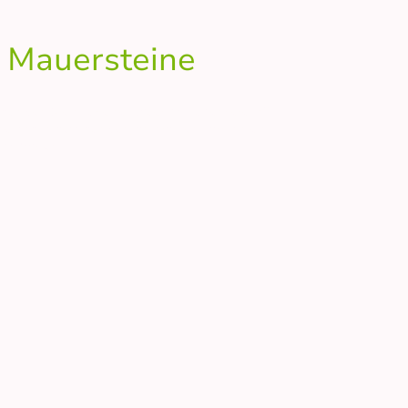
t Mauersteine
 dunklen Stein für eine Mauer im Außenbereich?
ne sind in dem dunklen, anthraziten Farbton ein
 im Garten.