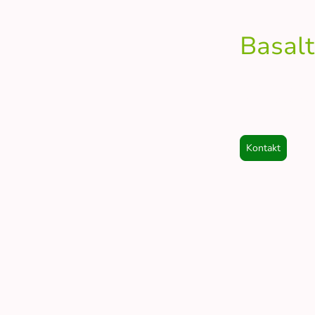
Basal
Sie suchen einen
Basalt Mauerstei
echter Hingucker
Kontakt