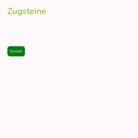
Zugsteine
Zugsteine sowie Anfallsteine sind eine
günstige Alternative
zu den maschinell
bearbeiteten
Mauersteinen
, die natürlich ihren ganz eigenen Charme besitzen.
Bei Werner Natursteine erhalten Sie Zugsteine aus Muschelkalk auf Bestellung
in der gewünschten Menge günstig direkt zu Ihrer Baustelle geliefert.
Kontakt